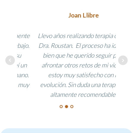
Joan Llibre
mente
Llevo años realizando terapia con la
Une 
bajo.
Dra. Roustan. El proceso ha ido tan
bea
su
bien que he querido seguir para
accom
í un
afrontar otros retos de mi vida, y
et 
mano.
estoy muy satisfecho con la
n
, muy
evolución. Sin duda una terapeuta
su
altamente recomendable.